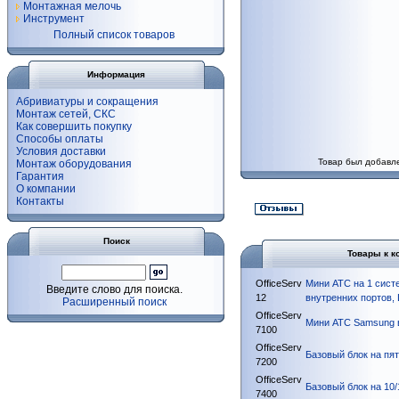
Монтажная мелочь
Инструмент
Полный список товаров
Информация
Абривиатуры и сокращения
Монтаж сетей, СКС
Как совершить покупку
Способы оплаты
Условия доставки
Товар был добавле
Монтаж оборудования
Гарантия
О компании
Контакты
Поиск
Товары к к
OfficeServ
Мини АТС на 1 сист
Введите слово для поиска.
12
внутренних портов, 
Расширенный поиск
OfficeServ
Мини АТС Samsung 
7100
OfficeServ
Базовый блок на пя
7200
OfficeServ
Базовый блок на 10
7400