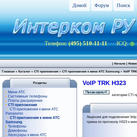
Домой
Форум
Поиск
Телефон:
(495) 510-11-11
ICQ:
|
Начало
|
Нови
Главная
»
Каталог
»
CTI приложения
»
CTI приложения к мини АТС Samsung
»
VoIP TRK
VoIP TRK H323
Разделы
Мини АТС
категории CTI 
Системные телефоны
Платы расширения
CTI приложения
CTI приложения к мини АТС
Panasonic
Лицензия для подключения VoIp
CTI приложения к мини АТС
Samsung
транка по протоколу H323 к ми
Телефоны
Домофоны
Аксесуары к мини АТС