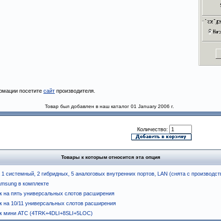
рмации посетите
сайт
производителя.
Товар был добавлен в наш каталог 01 January 2006 г.
Количество:
Товары к которым относится эта опция
1 системный, 2 гибридных, 5 аналоговых внутренних портов, LAN (снята с производст
msung в комплекте
к на пять универсальных слотов расширения
к на 10/11 универсальных слотов расширения
к мини АТС (4TRK+4DLI+8SLI+5LOC)