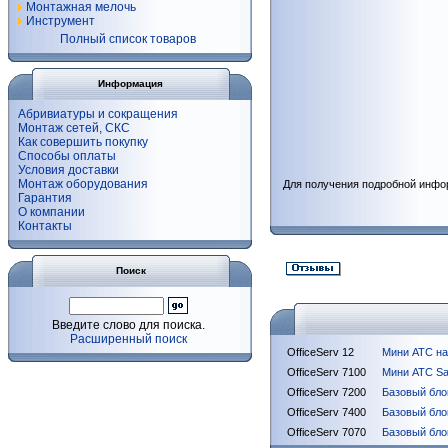
Монтажная мелочь
Инструмент
Полный список товаров
Информация
Абривиатуры и сокращения
Монтаж сетей, СКС
Как совершить покупку
Способы оплаты
Условия доставки
Монтаж оборудования
Для получения подробной инфо
Гарантия
О компании
Контакты
Поиск
Введите слово для поиска.
Расширенный поиск
OfficeServ 12
Мини АТС на 
OfficeServ 7100
Мини АТС Sa
OfficeServ 7200
Базовый бло
OfficeServ 7400
Базовый бло
OfficeServ 7070
Базовый бло