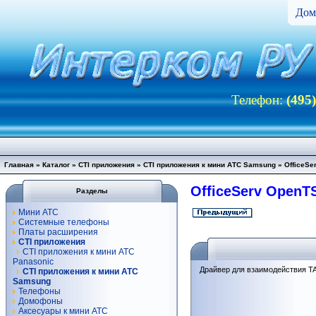
Дом
Телефон:
(495
Главная
»
Каталог
»
CTI приложения
»
CTI приложения к мини АТС Samsung
»
OfficeSe
OfficeServ OpenT
Разделы
Мини АТС
Системные телефоны
Платы расширения
CTI приложения
CTI приложения к мини АТС
Panasonic
Драйвер для взаимодействия T
CTI приложения к мини АТС
Samsung
Телефоны
Домофоны
Аксесуары к мини АТС