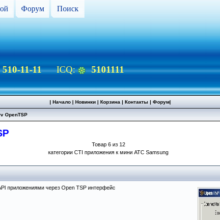
ой
Форум
Поиск
) 510-11-11
ICQ:
5101111
|
Начало
|
Новинки
|
Корзина
|
Контакты
|
Форум
|
rv OpenTSP
SP
Товар 6 из 12
категории CTI приложения к мини АТС Samsung
API приложениями через Open TSP интерфейс