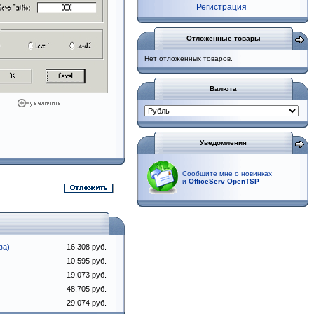
Регистрация
Отложенные товары
Нет отложенных товаров.
Валюта
Уведомления
Сообщите мне о новинках
и
OfficeServ OpenTSP
ва)
16,308 руб.
10,595 руб.
19,073 руб.
48,705 руб.
29,074 руб.