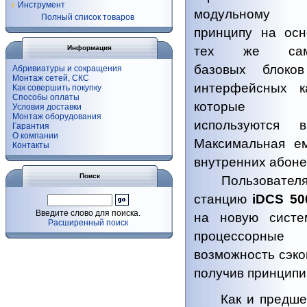
Инструмент
модульному
Полный список товаров
принципу на осн
Информация
тех же сам
базовых блоко
Абривиатуры и сокращения
Монтаж сетей, СКС
интерфейсных ка
Как совершить покупку
Способы оплаты
которые
Условия доставки
Монтаж оборудования
используются
Гарантия
О компании
Максимальная е
Контакты
внутренних абонен
Поиск
Пользователям
станцию
iDCS 50
Введите слово для поиска.
на новую систе
Расширенный поиск
процессорны
возможность сэко
получив принципи
Как и предшес