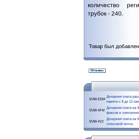
количество рег
трубок - 240.
Товар был добавлен 
Дочерняя плата рас
SVMi EDM
памяти с 8 до 12 ка
Дочерняя плата на 4
SVMi 4FM
факсов и электронн
Дочерняя плата на 
SVMi 4V2
голосовой почты