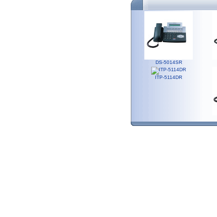
DS-5014SR
ITP-5114DR