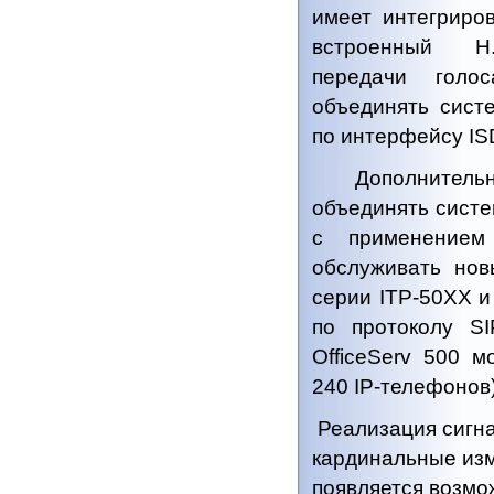
имеет интегриро
встроенный H.
передачи голо
объединять сист
по интерфейсу IS
Дополнительно 
объединять сист
с применением
обслуживать но
серии ITP-50XX и
по протоколу S
OfficeServ 500 м
240 IP-телефонов)
Реализация сигн
кардинальные изм
появляется возмо