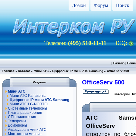
Домой
Форум
Поиск
Телефон:
(495) 510-11-11
ICQ:
|
Начало
|
Нови
Главная
»
Каталог
»
Мини АТС
»
Цифровые IP мини АТС Samsung
»
OfficeServ 500
OfficeServ 500
Разделы
Мини АТС
категории Ци
Мини АТС Panasonic
Цифровые IP мини АТС Samsung
Мини АТС LG-NORTEL
Системные телефоны
Платы расширения
АТС Samsu
CTI приложения
Телефоны
OfficeServ 
Домофоны
Аксесуары к мини АТС
строится по бло
Монтажная мелочь