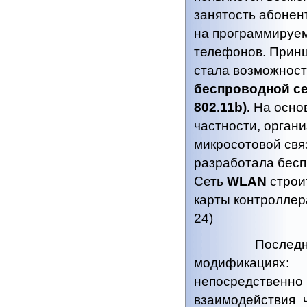
занятость абонен
на программируе
телефонов. Принц
стала возможност
беспроводной се
802.11b).
На основ
частности, орган
микросотовой свя
разработала бесп
Сеть
WLAN
строи
карты контроллер
24)
Последние в
модификация
непосредственно 
взаимодействия 