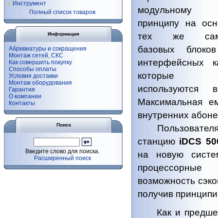
Инструмент
модульному
Полный список товаров
принципу на осн
Информация
тех же сам
базовых блоко
Абривиатуры и сокращения
Монтаж сетей, СКС
интерфейсных ка
Как совершить покупку
Способы оплаты
которые
Условия доставки
Монтаж оборудования
используются
Гарантия
О компании
Максимальная е
Контакты
внутренних абонен
Поиск
Пользователям
станцию
iDCS 50
Введите слово для поиска.
на новую систе
Расширенный поиск
процессорны
возможность сэко
получив принципи
Как и предшес