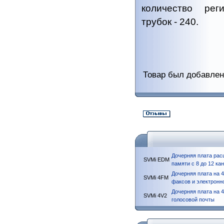
количество рег
трубок - 240.
Товар был добавлен 
Дочерняя плата рас
SVMi EDM
памяти с 8 до 12 ка
Дочерняя плата на 4
SVMi 4FM
факсов и электронн
Дочерняя плата на 
SVMi 4V2
голосовой почты