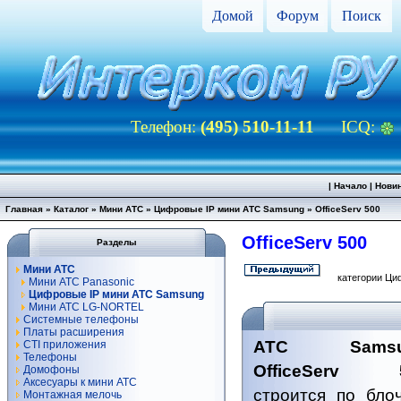
Домой
Форум
Поиск
Телефон:
(495) 510-11-11
ICQ:
|
Начало
|
Нови
Главная
»
Каталог
»
Мини АТС
»
Цифровые IP мини АТС Samsung
»
OfficeServ 500
OfficeServ 500
Разделы
Мини АТС
категории Ци
Мини АТС Panasonic
Цифровые IP мини АТС Samsung
Мини АТС LG-NORTEL
Системные телефоны
Платы расширения
АТС Samsu
CTI приложения
Телефоны
OfficeServ 
Домофоны
Аксесуары к мини АТС
строится по бло
Монтажная мелочь