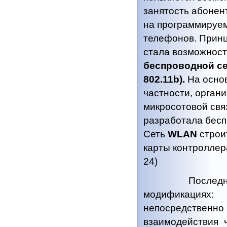
занятость абонен
на программируе
телефонов. Принц
стала возможност
беспроводной се
802.11b).
На основ
частности, орган
микросотовой свя
разработала бесп
Сеть
WLAN
строи
карты контроллер
24)
Последние в
модификация
непосредственно 
взаимодействия 