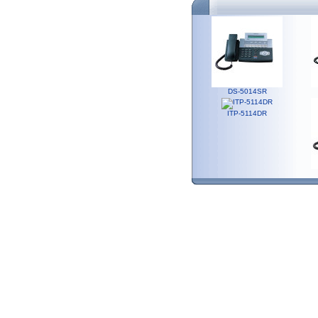
DS-5014SR
ITP-5114DR