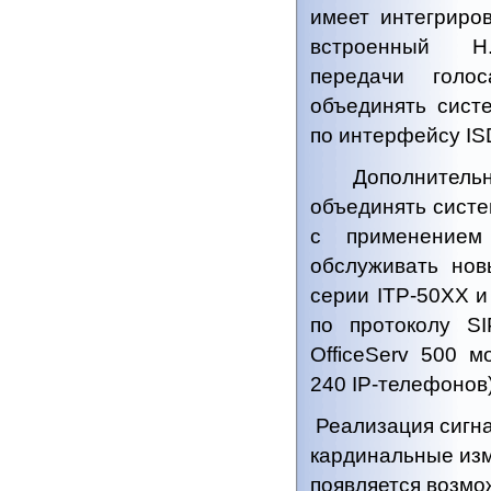
имеет интегриро
встроенный H.
передачи голо
объединять сист
по интерфейсу IS
Дополнительно 
объединять сист
с применением
обслуживать но
серии ITP-50XX и
по протоколу S
OfficeServ 500 м
240 IP-телефонов)
Реализация сигн
кардинальные изм
появляется возмо