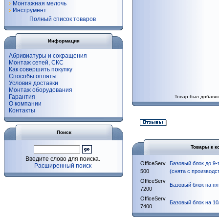
Монтажная мелочь
Инструмент
Полный список товаров
Информация
Абривиатуры и сокращения
Монтаж сетей, СКС
Как совершить покупку
Способы оплаты
Условия доставки
Монтаж оборудования
Гарантия
Товар был добавле
О компании
Контакты
Поиск
Товары к к
Введите слово для поиска.
OfficeServ
Базовый блок до 9
Расширенный поиск
500
(снята с производс
OfficeServ
Базовый блок на п
7200
OfficeServ
Базовый блок на 1
7400