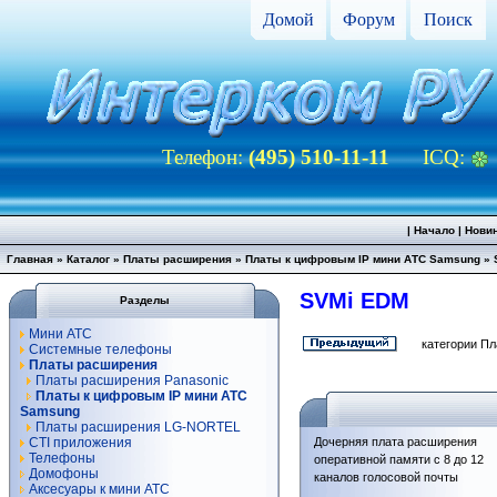
Домой
Форум
Поиск
Телефон:
(495) 510-11-11
ICQ:
|
Начало
|
Нови
Главная
»
Каталог
»
Платы расширения
»
Платы к цифровым IP мини АТС Samsung
»
SVMi EDM
Разделы
Мини АТС
категории П
Системные телефоны
Платы расширения
Платы расширения Panasonic
Платы к цифровым IP мини АТС
Samsung
Платы расширения LG-NORTEL
CTI приложения
Дочерняя плата расширения
Телефоны
оперативной памяти с 8 до 12
Домофоны
каналов голосовой почты
Аксесуары к мини АТС