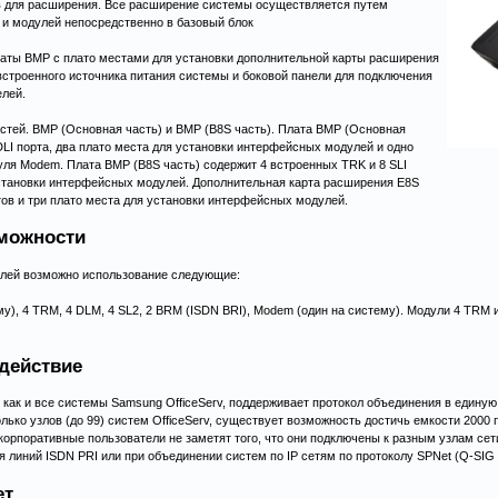
в для расширения. Все расширение системы осуществляется путем
 и модулей непосредственно в базовый блок
латы BMP с плато местами для установки дополнительной карты расширения
строенного источника питания системы и боковой панели для подключения
елей.
стей. BMP (Основная часть) и BMP (B8S часть). Плата BMP (Основная
DLI порта, два плато места для установки интерфейсных модулей и одно
уля Modem. Плата BMP (B8S часть) содержит 4 встроенных TRK и 8 SLI
установки интерфейсных модулей. Дополнительная карта расширения E8S
тов и три плато места для установки интерфейсных модулей.
можности
лей возможно использование следующие:
му), 4 TRM, 4 DLM, 4 SL2, 2 BRM (ISDN BRI), Modem (один на систему). Модули 4 TR
действие
е как и все системы Samsung OfficeServ, поддерживает протокол объединения в едину
ько узлов (до 99) систем OfficeServ, существует возможность достичь емкости 2000 
 корпоративные пользователи не заметят того, что они подключены к разным узлам сет
 линий ISDN PRI или при объединении систем по IP сетям по протоколу SPNet (Q-SIG o
ет