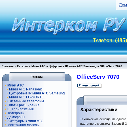
Дом
Телефон:
(495
Главная
»
Каталог
»
Мини АТС
»
Цифровые IP мини АТС Samsung
»
OfficeServ 7070
OfficeServ 7070
Разделы
Мини АТС
Мини АТС Panasonic
Цифровые IP мини АТС Samsung
Мини АТС LG-NORTEL
Системные телефоны
Платы расширения
Характеристики
CTI приложения
Телефоны
Домофоны
Техническое оснащение одного 
Аксесуары к мини АТС
настенного монтажа. Базовый б
Монтажная мелочь