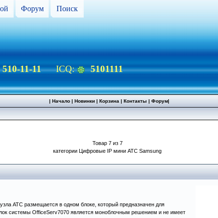
ой
Форум
Поиск
) 510-11-11
ICQ:
5101111
|
Начало
|
Новинки
|
Корзина
|
Контакты
|
Форум
|
Товар 7 из 7
категории Цифровые IP мини АТС Samsung
узла АТС размещается в одном блоке, который предназначен для
лок системы OfficeServ7070 является моноблочным решением и не имеет