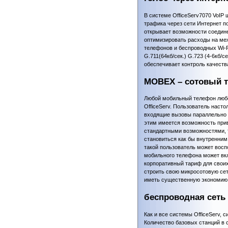
В системе OfficeServ7070 VoIP
трафика через сети Интернет п
открывает возможности соедине
оптимизировать расходы на меж
телефонов и беспроводных Wi-F
G.711(64кб/сек.) G.723 (4-6кб/с
обеспечивает контроль качества
MOBEX – сотовый т
Любой мобильный телефон любо
OfficeServ. Пользователь наст
входящие вызовы параллельно 
этим имеется возможность прив
стандартными возможностями, т
становиться как бы внутренним
такой пользователь может вос
мобильного телефона может вкл
корпоративный тариф для своих 
строить свою микросотовую сет
иметь существенную экономию 
беспроводная сеть 
Как и все системы OfficeServ, 
Количество базовых станций в 