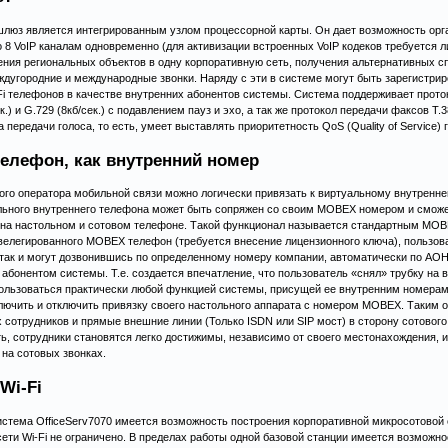
 шлюз является интегрированным узлом процессорной карты. Он дает возможность орг
о 8 VoIP каналам одновременно (для активизации встроенных VoIP кодеков требуется 
ния региональных объектов в одну корпоративную сеть, получения альтернативных спо
дугородние и международные звонки. Наряду с эти в системе могут быть зарегистри
i телефонов в качестве внутренних абонентов системы. Система поддерживает проток
ек.) и G.729 (8кб/сек.) с подавлением пауз и эхо, а так же протокол передачи факсов T.3
 передачи голоса, то есть, умеет выставлять приоритетность QoS (Quality of Service) 
елефон, как внутренний номер
го оператора мобильной связи можно логически привязать к виртуальному внутрен
ольного внутреннего телефона может быть сопряжен со своим MOBEX номером и сможе
на настольном и сотовом телефоне. Такой функционал называется стандартным MOB
елегированного MOBEX телефон (требуется внесение лицензионного ключа), пользоват
ак и могут дозвонившись по определенному номеру компании, автоматически по AOH
 абонентом системы. Т.е. создается впечатление, что пользователь «снял» трубку на
пользоваться практически любой функцией системы, присущей ее внутренним номерам
ючить и отключить привязку своего настольного аппарата с номером MOBEX. Таким о
сотрудников и прямые внешние линии (Только ISDN или SIP мост) в сторону сотового 
ь, сотрудники становятся легко достижимы, независимо от своего местонахождения, 
на сотовых звонках.
Wi-Fi
система OfficeServ7070 имеется возможность построения корпоративной микросотовой с
сети Wi-Fi не ограничено. В пределах работы одной базовой станции имеется возможн