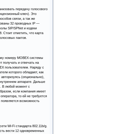
анизовать передачу голосового
лицензионный ключ). Это
собов связи, а так же
рованы 32 проводных IP —
олы SIP/SPNet и кодеки
8. Стоит отметить, что карта
голосовых пактов.
нему номеру MOBEX системы
т получать и отвечать на
EX пользователем. Наряду с
ели которого обладают, как
 авторизуясь (опционально),
 внутреннем аппарате. Дальше
. В любой момент с
бразом, если компания имеет
оператора, то ей не требуется
и появляется возможность
ети Wi-Fi стандарта 802.11b/g.
ость вести 12 одновременных