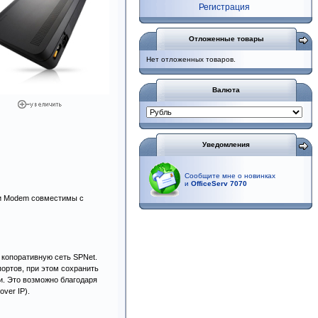
Регистрация
Отложенные товары
Нет отложенных товаров.
Валюта
Уведомления
Сообщите мне о новинках
и
OfficeServ 7070
M и Modem совместимы с
ю копоративную сеть SPNet.
портов, при этом сохранить
и. Это возможно благодаря
ver IP).