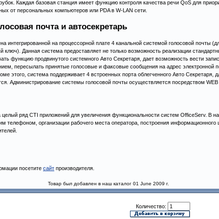
трубок. Каждая базовая станция имеет функцию контроля качества речи QoS для приор
ных от персональных компьютеров или PDA в W-LAN сети.
лосовая почта и автосекретарь
на интегрированной на процессорной плате 4 канальной системой голосовой почты (д
й ключ). Данная система предоставляет не только возможность реализации стандартн
вать функцию продвинутого системного Авто Секретаря, дает возможность вести запи
ием, пересылать принятые голосовые и факсовые сообщения на адрес электронной п
роме этого, система поддерживает 4 встроенных порта облегченного Авто Секретаря, д
ется. Администрирование системы голосовой почты осуществляется посредством WEB
целый ряд CTI приложений для увеличения функциональности систем OfficeServ. В н
м телефоном, организации рабочего места оператора, построения информационного ц
ителей.
рмации посетите
сайт
производителя.
Товар был добавлен в наш каталог 01 June 2009 г.
Количество: