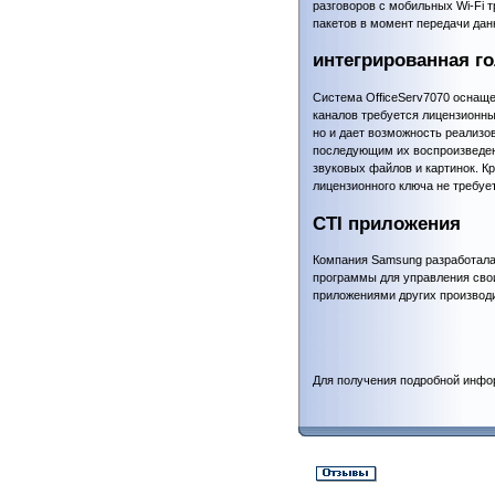
разговоров с мобильных Wi-Fi 
пакетов в момент передачи дан
интегрированная го
Система OfficeServ7070 оснаще
каналов требуется лицензионны
но и дает возможность реализо
последующим их воспроизведен
звуковых файлов и картинок. К
лицензионного ключа не требу
CTI приложения
Компания Samsung разработала 
программы для управления свои
приложениями других производ
Для получения подробной инфо