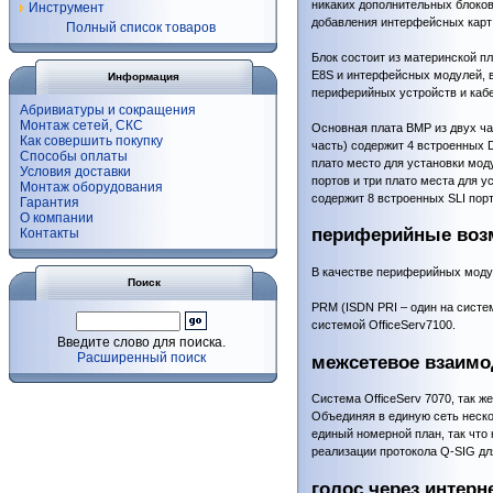
никаких дополнительных блоко
Инструмент
добавления интерфейсных карт
Полный список товаров
Блок состоит из материнской п
E8S и интерфейсных модулей, в
Информация
периферийных устройств и каб
Абривиатуры и сокращения
Монтаж сетей, СКС
Основная плата BMP из двух ча
Как совершить покупку
часть) содержит 4 встроенных 
Способы оплаты
плато место для установки мод
Условия доставки
портов и три плато места для 
Монтаж оборудования
содержит 8 встроенных SLI пор
Гарантия
О компании
периферийные воз
Контакты
В качестве периферийных моду
Поиск
PRM (ISDN PRI – один на систе
системой OfficeServ7100.
Введите слово для поиска.
Расширенный поиск
межсетевое взаимо
Система OfficeServ 7070, так ж
Объединяя в единую сеть нескол
единый номерной план, так что
реализации протокола Q-SIG для
голос через интерн