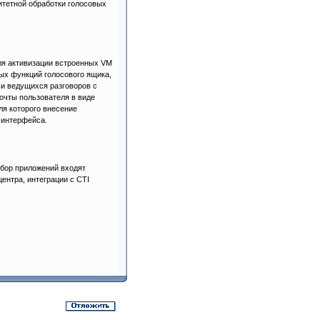
итетной обработки голосовых
ля активизации встроенных VM
ых функций голосового ящика,
си ведущихся разговоров с
очты пользователя в виде
ля которого внесение
 интерфейса.
абор приложений входят
ентра, интеграции с CTI