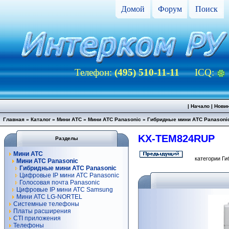
Домой
Форум
Поиск
Телефон:
(495) 510-11-11
ICQ:
|
Начало
|
Нови
Главная
»
Каталог
»
Мини АТС
»
Мини АТС Panasonic
»
Гибридные мини АТС Panasoni
KX-TEM824RUP
Разделы
Мини АТС
категории Г
Мини АТС Panasonic
Гибридные мини АТС Panasonic
Цифровые IP мини АТС Panasonic
Голосовая почта Panasonic
Цифровые IP мини АТС Samsung
Мини АТС LG-NORTEL
Системные телефоны
Платы расширения
CTI приложения
Телефоны