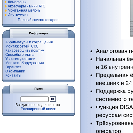
Домофоны
Аксесуары к мини АТС
Монтажная мелочь
Инструмент
Полный список товаров
Информация
Абривиатуры и сокращения
Монтаж сетей, СКС
Аналоговая г
Как совершить покупку
Способы оплаты
Начальная ём
Условия доставки
Монтаж оборудования
и 16 внутрен
Гарантия
О компании
Предельная ё
Контакты
внешних и 24
Поиск
Поддержка ру
системного 
Введите слово для поиска.
Функция DISA
Расширенный поиск
ресурсам сис
Трёхуровнев
оператор