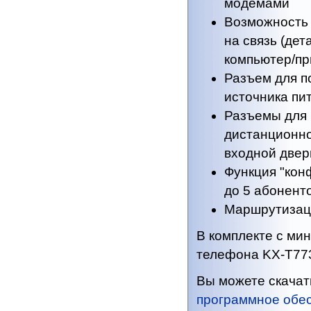
модемами
Возможность 
на связь (дет
компьютер/пр
Разъем для п
источника пи
Разъемы для
дистанционно
входной двер
Функция "кон
до 5 абонент
Маршрутизац
В комплекте с ми
телефона KX-T77
Вы можете скача
программное обе