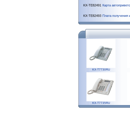
KX-TE82491
Карта автопривет
KX-TE82493
Плата получения 
KX-T7730RU
KX-T7735RU