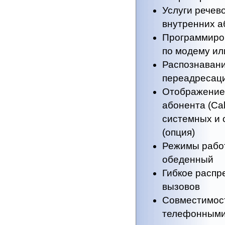
Услуги речев
внутренних а
Программиров
по модему ил
Распознавани
переадресац
Отображение
абонента (Cal
системных и
(опция)
Режимы работ
обеденный
Гибкое распр
вызовов
Совместимос
телефонными