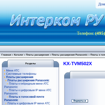
Дом
Телефон:
(495
Главная
»
Каталог
»
Платы расширения
»
Платы расширения Panasonic
»
Платы к гол
KX-TVM502X
Разделы
Мини АТС
Системные телефоны
Платы расширения
Платы расширения Panasonic
Платы к гибридным мини АТС
Panasonic
Платы к цифровым IP мини АТС
Panasonic
Платы к голосовой почте
Panasonic
Платы к цифровым IP мини АТС