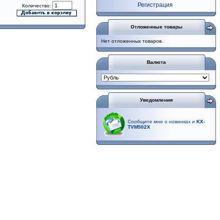
Регистрация
Количество:
Отложенные товары
Нет отложенных товаров.
Валюта
Уведомления
Сообщите мне о новинках и
KX-
TVM502X