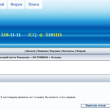
ой
Форум
Поиск
) 510-11-11
ICQ:
5101111
|
Начало
|
Новинки
|
Корзина
|
Контакты
|
Форум
|
осовой почте Panasonic
»
KX-TVM502X
»
Отзывы
К настоящему времени нет отзывов, Вы можете стать первым.