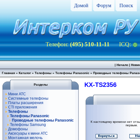
Домой
Форум
Поиск
Телефон:
(495) 510-11-11
ICQ:
|
Начало
|
Нови
Главная
»
Каталог
»
Телефоны
»
Телефоны Panasonic
»
Проводные телефоны Panas
KX-TS2356
Разделы
Мини АТС
Системные телефоны
Платы расширения
CTI приложения
Телефоны
Телефоны Panasonic
Проводные телефоны Panasonic
К настоящему времени нет отзы
Телефоны Samsung
первым.
Домофоны
Аксесуары к мини АТС
Монтажная мелочь