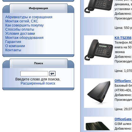
динамика, 
Информация
установки 
Добавлено: 0
Абривиатуры и сокращения
Производит
Монтаж сетей, СКС
Как совершить покупку
Цена: 550 р
Способы оплаты
Условия доставки
Монтаж оборудования
KX-TS2356
Гарантия
Телефон А
О компании
книга на 5
Контакты
звонка
Добавлено: 0
Производит
Поиск
Цена: 1,070
Введите слово для поиска.
OfficeServ
Расширенный поиск
Базовый бл
(4TRK+4DL
Добавлено: 
Производит
Цена: 29,07
OfficeGat
GSM шлюз
Добавлено: 