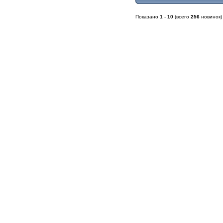
Показано
1
-
10
(всего
256
новинок)