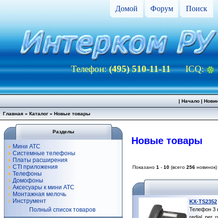
Домой
Форум
Поиск
Телефон:
(495) 510-11-11
ICQ:
|
Начало
|
Нови
Главная
»
Каталог
»
Новые товары
Разделы
Новые товары
Мини АТС
Системные телефоны
Платы расширения
CTI приложения
Показано
1
-
10
(всего
256
новинок)
Телефоны
Домофоны
Аксесуары к мини АТС
Монтажная мелочь
Инструмент
KX-TS2352
Полный список товаров
Телефон 3 н
redial, рег.