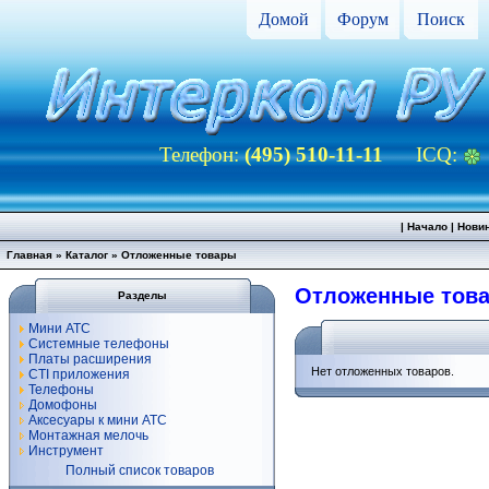
Домой
Форум
Поиск
Телефон:
(495) 510-11-11
ICQ:
|
Начало
|
Нови
Главная
»
Каталог
»
Отложенные товары
Отложенные тов
Разделы
Мини АТС
Системные телефоны
Платы расширения
Нет отложенных товаров.
CTI приложения
Телефоны
Домофоны
Аксесуары к мини АТС
Монтажная мелочь
Инструмент
Полный список товаров