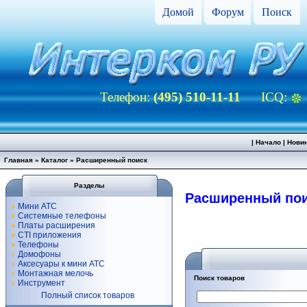
Домой
Форум
Поиск
Телефон:
(495) 510-11-11
ICQ:
|
Начало
|
Нови
Главная
»
Каталог
»
Расширенный поиск
Разделы
Расширенный по
Мини АТС
Системные телефоны
Платы расширения
CTI приложения
Телефоны
Домофоны
Аксесуары к мини АТС
Монтажная мелочь
Поиск товаров
Инструмент
Полный список товаров