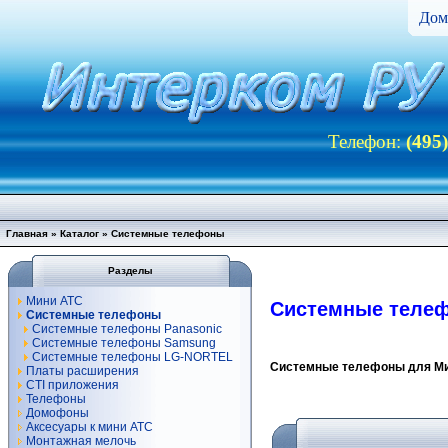
Дом
Телефон:
(495
Главная
»
Каталог
»
Системные телефоны
Разделы
Мини АТС
Системные теле
Системные телефоны
Системные телефоны Panasonic
Системные телефоны Samsung
Системные телефоны LG-NORTEL
Системные телефоны для М
Платы расширения
CTI приложения
Телефоны
Домофоны
Аксесуары к мини АТС
Монтажная мелочь