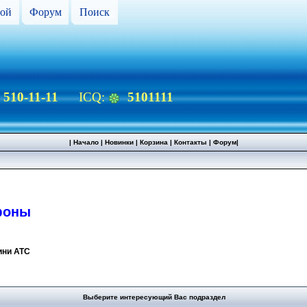
ой
Форум
Поиск
) 510-11-11
ICQ:
5101111
|
Начало
|
Новинки
|
Корзина
|
Контакты
|
Форум
|
фоны
ини АТС
Выберите интересующий Вас подраздел