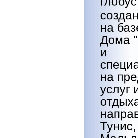
создан
на баз
Дома "
и
специ
на пр
услуг 
отдых
напра
Тунис,
Мальд