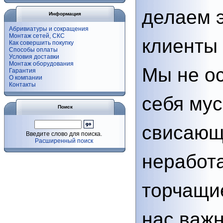
делаем 
Информация
Абривиатуры и сокращения
Монтаж сетей, СКС
клиенты
Как совершить покупку
Способы оплаты
Условия доставки
Монтаж оборудования
Мы не о
Гарантия
О компании
Контакты
себя мус
Поиск
свисающи
Введите слово для поиска.
Расширенный поиск
неработ
торчащи
нас важн