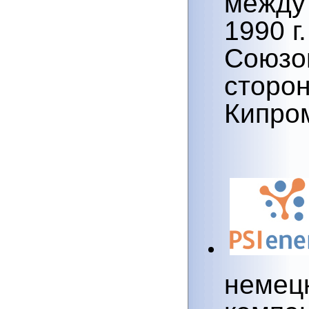
1990 г
Союзом
сторон
Кипром
немец
компан