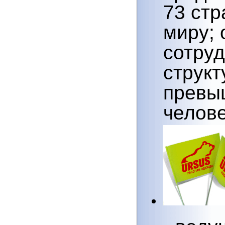
73 стр
миру;
сотруд
структ
превы
челове
- вед