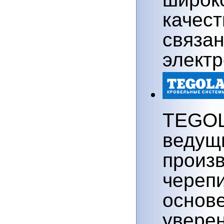
качест
связа
электр
TEGOL
ведущ
произв
череп
основе
увере