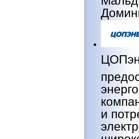
Домини
ЦОПэн
предо
энерг
компа
и пот
электр
широко