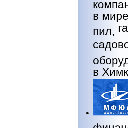
компа
в мире
г
пил,
садов
обору
в Химк
финан