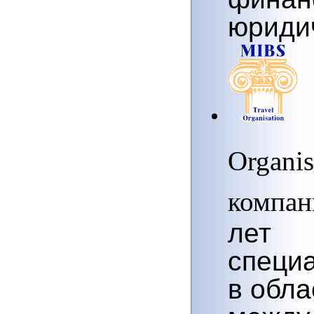
юриди
Organi
компан
лет
специ
в обла
между 