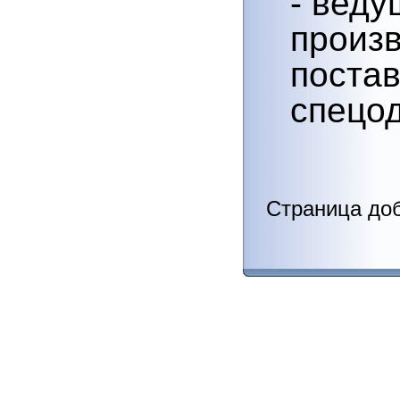
произв
поста
спецо
Страница доб