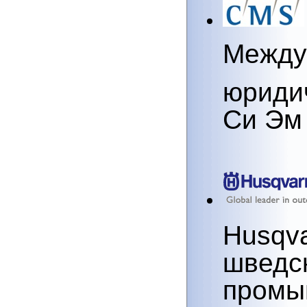
Между
юриди
Си Эм
Husqv
шведс
промы