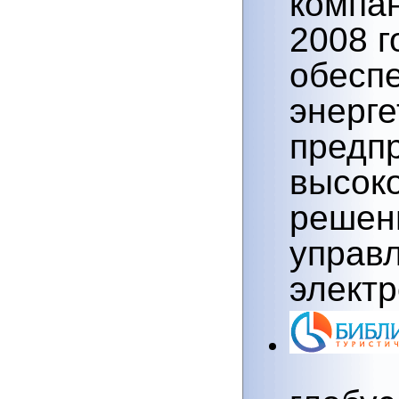
2008 г
обесп
энерге
предп
высок
решен
управ
электр
глобус