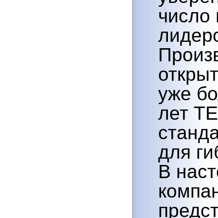
число
лидер
Произ
открыт
уже бо
лет T
станда
для ги
В нас
компа
предст