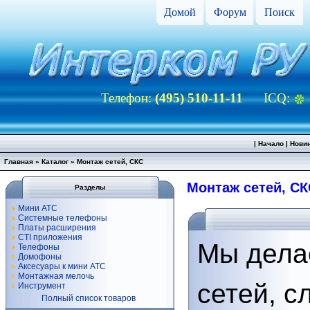
Домой
Форум
Поиск
Телефон:
(495) 510-11-11
ICQ:
|
Начало
|
Нови
Главная
»
Каталог
» Монтаж сетей, СКС
Монтаж сетей, СК
Разделы
Мини АТС
Системные телефоны
Платы расширения
CTI приложения
Мы дела
Телефоны
Домофоны
Аксесуары к мини АТС
Монтажная мелочь
сетей, с
Инструмент
Полный список товаров