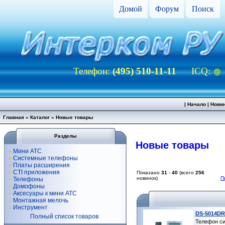
Домой
Форум
Поиск
Телефон:
(495) 510-11-11
ICQ:
|
Начало
|
Нови
Главная
»
Каталог
»
Новые товары
Разделы
Новые товары
Мини АТС
Системные телефоны
Платы расширения
CTI приложения
Показано
31
-
40
(всего
256
новинок)
П
Телефоны
Домофоны
Аксесуары к мини АТС
Монтажная мелочь
Инструмент
DS-5014DR
Полный список товаров
Телефон си