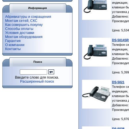
индикации,
клавиши бы
Информация
установка 
Абривиатуры и сокращения
Добавлено: 
Монтаж сетей, СКС
Производит
Как совершить покупку
Способы оплаты
Цена: 5,534
Условия доставки
Монтаж оборудования
DS-5014SR
Гарантия
О компании
Телефон си
Контакты
индикации,
клавиши бы
Добавлено: 
Поиск
Производит
Цена: 5,399
Введите слово для поиска.
Расширенный поиск
DS-5021
Телефон си
индикации,
клавиши бы
установка 
Добавлено: 
Производит
Цена: 5,876
DS-5038