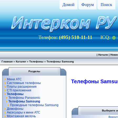
Домой
Форум
Поиск
Телефон:
(495) 510-11-11
ICQ:
|
Начало
|
Нови
Главная
»
Каталог
»
Телефоны
»
Телефоны Samsung
Разделы
Мини АТС
Телефоны Samsu
Системные телефоны
Платы расширения
CTI приложения
Телефоны
Телефоны Panasonic
Телефоны Samsung
Проводные телефоны Samsung
Домофоны
Выберите и
Аксесуары к мини АТС
Монтажная мелочь
Вернут