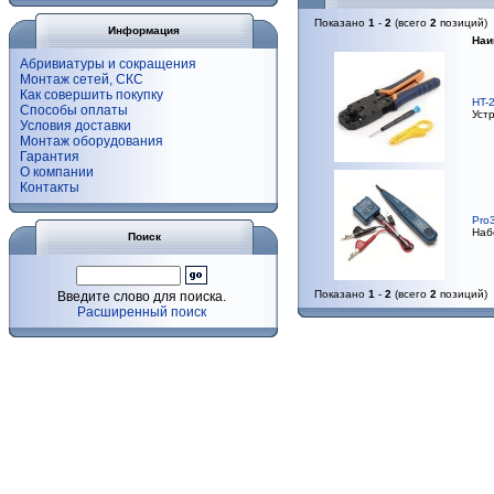
Показано
1
-
2
(всего
2
позиций)
Информация
Наи
Абривиатуры и сокращения
Монтаж сетей, СКС
Как совершить покупку
HT-
Способы оплаты
Устр
Условия доставки
Монтаж оборудования
Гарантия
О компании
Контакты
Pro
Набо
Поиск
Показано
1
-
2
(всего
2
позиций)
Введите слово для поиска.
Расширенный поиск