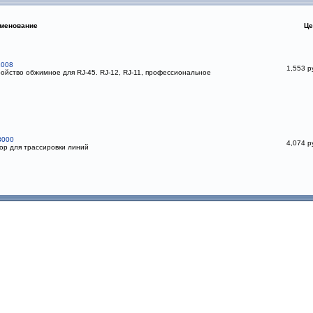
менование
Це
2008
1,553 р
ойство обжимное для RJ-45. RJ-12, RJ-11, профессиональное
3000
4,074 р
р для трассировки линий