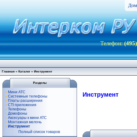
Дом
Телефон:
(495
Главная
»
Каталог
»
Инструмент
Разделы
Мини АТС
Инструмент
Системные телефоны
Платы расширения
CTI приложения
Телефоны
Домофоны
Аксесуары к мини АТС
Монтажная мелочь
Инструмент
Полный список товаров