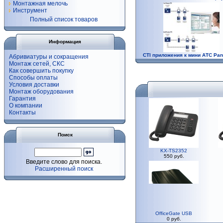
Монтажная мелочь
Инструмент
Полный список товаров
Информация
CTI приложения к мини АТС Pan
Абривиатуры и сокращения
Монтаж сетей, СКС
Как совершить покупку
Способы оплаты
Условия доставки
Монтаж оборудования
Гарантия
О компании
Контакты
Поиск
KX-TS2352
550 руб.
Введите слово для поиска.
Расширенный поиск
OfficeGate USB
0 руб.