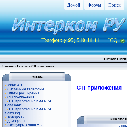
Домой
Форум
Поиск
Телефон:
(495) 510-11-11
ICQ:
|
Начало
|
Нови
Главная
»
Каталог
»
CTI приложения
Разделы
Мини АТС
CTI приложения
Системные телефоны
Платы расширения
CTI приложения
CTI приложения к мини АТС
Panasonic
CTI приложения к мини АТС
Samsung
Телефоны
Выберите и
Домофоны
Аксесуары к мини АТС
Верну