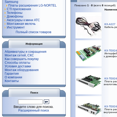
Samsung
Платы расширения LG-NORTEL
Показано
1
-
8
(всего
8
позиций)
CTI приложения
Наимено
Телефоны
Домофоны
Аксесуары к мини АТС
Монтажная мелочь
KX-A227
Инструмент
Кабель ре
Полный список товаров
Информация
KX-TE824
Абривиатуры и сокращения
Интерфейс
Монтаж сетей, СКС
х домофон
Как совершить покупку
Способы оплаты
Условия доставки
Монтаж оборудования
Гарантия
О компании
KX-TE824
Контакты
Плата рас
аналоговы
Поиск
Введите слово для поиска.
KX-TE824
Плата рас
Расширенный поиск
внутренни