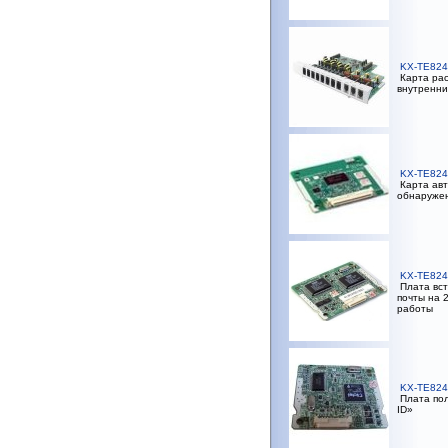
KX-TE824
Карта рас
внутренни
KX-TE824
Карта авт
обнаруже
KX-TE824
Плата вст
почты на 
работы
KX-TE824
Плата пол
ID»