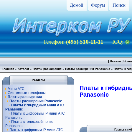
Домой
Форум
Поиск
Телефон:
(495) 510-11-11
ICQ:
|
Начало
|
Нови
Главная
»
Каталог
»
Платы расширения
»
Платы расширения Panasonic
»
Платы к ги
Разделы
Платы к гибридн
Мини АТС
Системные телефоны
Panasonic
Платы расширения
Платы расширения Panasonic
Платы к гибридным мини АТС
Panasonic
Платы к цифровым IP мини АТС
Panasonic
Платы к голосовой почте
Panasonic
Платы к цифровым IP мини АТС
Платы к ги