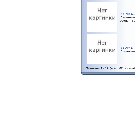
KX-NCS4
Лицензия 
абоненто
KX-NCS4
Лицензия 
Показано
1
-
10
(всего
82
позици