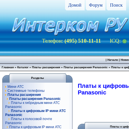
Домой
Форум
Поиск
Телефон:
(495) 510-11-11
ICQ:
|
Начало
|
Нови
Главная
»
Каталог
»
Платы расширения
»
Платы расширения Panasonic
»
Платы к ци
Разделы
Платы к цифровы
Мини АТС
Системные телефоны
Panasonic
Платы расширения
Платы расширения Panasonic
Платы к гибридным мини АТС
Panasonic
Платы к цифровым IP мини АТС
Panasonic
Платы к голосовой почте
Panasonic
Платы к цифровым IP мини АТС
Платы к циф