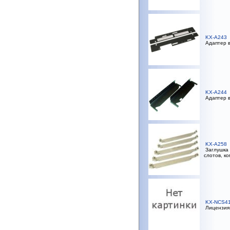
KX-A243
Адаптер в
KX-A244
Адаптер в
KX-A258
Заглушка 
слотов, ко
KX-NCS4
Лицензия 