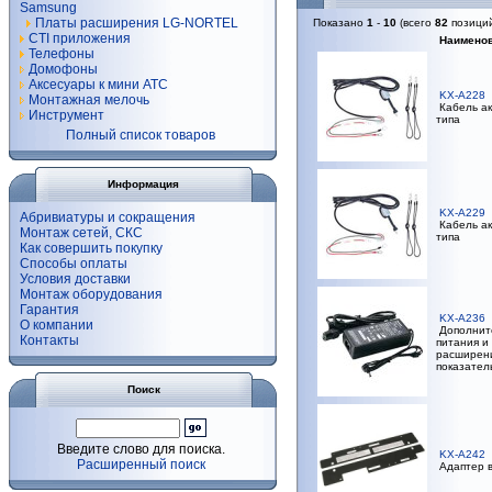
Samsung
Платы расширения LG-NORTEL
Показано
1
-
10
(всего
82
позици
CTI приложения
Наимено
Телефоны
Домофоны
Аксесуары к мини АТС
KX-A228
Монтажная мелочь
Кабель ак
Инструмент
типа
Полный список товаров
Информация
KX-A229
Абривиатуры и сокращения
Кабель ак
Монтаж сетей, СКС
типа
Как совершить покупку
Способы оплаты
Условия доставки
Монтаж оборудования
Гарантия
KX-A236
О компании
Дополнит
Контакты
питания и
расширени
показател
Поиск
Введите слово для поиска.
KX-A242
Расширенный поиск
Адаптер в